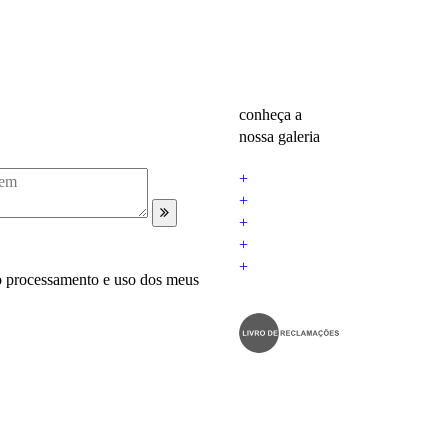
conheça a
nossa galeria
+
+
+
+
+
o processamento e uso dos meus
E