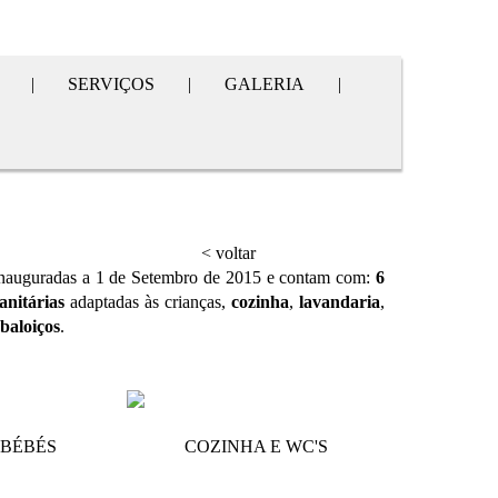
|
SERVIÇOS
|
GALERIA
|
< voltar
inauguradas a 1 de Setembro de 2015 e contam com:
6
sanitárias
adaptadas às crianças,
cozinha
,
lavandaria
,
baloiços
.
 BÉBÉS
COZINHA E WC'S