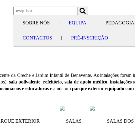
SOBRE NÓS
|
EQUIPA
|
PEDAGOGIA
CONTACTOS
|
PRÉ-INSCRIÇÃO
cente da Creche e Jardim Infantil de Benavente.
As intalações foram 
nos),
sala polivalente
,
refeitório
,
sala de apoio médico
,
instalações 
funcionários e educadoras
e ainda um
parque exterior equipado com 
ARQUE EXTERIOR
SALAS
SALAS DOS