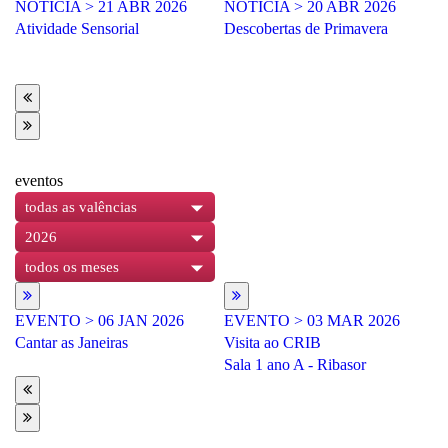
NOTÍCIA
> 21 ABR 2026
NOTÍCIA
> 20 ABR 2026
N
Atividade Sensorial
Descobertas de Primavera
Fe
eventos
todas as valências
2026
todos os meses
EVENTO
> 06 JAN 2026
EVENTO
> 03 MAR 2026
E
Cantar as Janeiras
Visita ao CRIB
Fe
Sala 1 ano A - Ribasor