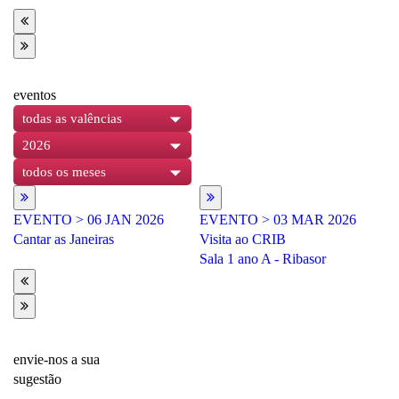
eventos
todas as valências
2026
todos os meses
EVENTO
> 06 JAN 2026
EVENTO
> 03 MAR 2026
E
Cantar as Janeiras
Visita ao CRIB
Fe
Sala 1 ano A - Ribasor
envie-nos a sua
sugestão